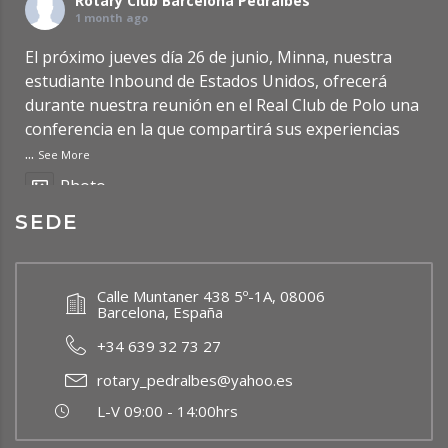
Rotary Club Barcelona Pedralbes
1 month ago
El próximo jueves día 26 de junio, Minna, nuestra
estudiante Inbound de Estados Unidos, ofrecerá
durante nuestra reunión en el Real Club de Polo una
conferencia en la que compartirá sus experiencias
...
See More
Photo
SEDE
Ver en Facebook
·
Compartir
Rotary Club Barcelona Pedralbes
Calle Muntaner 438 5º-1A, 08006
2 months ago
Barcelona, España
Updated Post: Premio de Investigación de
+34 639 32 73 27
Bachillerato RCBP 2026
https://rcbp.org/?p=7950
rotary_pedralbes@yahoo.es
Photo
L-V 09:00 - 14:00hrs
Ver en Facebook
·
Compartir