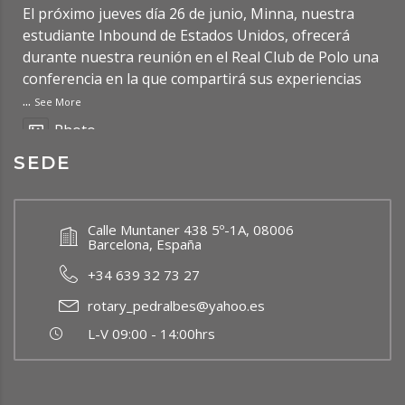
El próximo jueves día 26 de junio, Minna, nuestra
estudiante Inbound de Estados Unidos, ofrecerá
durante nuestra reunión en el Real Club de Polo una
conferencia en la que compartirá sus experiencias
...
See More
Photo
SEDE
Ver en Facebook
·
Compartir
Rotary Club Barcelona Pedralbes
Calle Muntaner 438 5º-1A, 08006
2 months ago
Barcelona, España
Updated Post: Premio de Investigación de
+34 639 32 73 27
Bachillerato RCBP 2026
https://rcbp.org/?p=7950
rotary_pedralbes@yahoo.es
Photo
L-V 09:00 - 14:00hrs
Ver en Facebook
·
Compartir
Rotary Club Barcelona Pedralbes