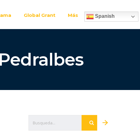
rama
Global Grant
Más
Spanish
 Pedralbes