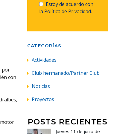
Estoy de acuerdo con
la Política de Privacidad.
CATEGORÍAS
Actividades
) por
Club hermanado/Partner Club
bién con
Noticias
Proyectos
dralbes,
POSTS RECIENTES
romotor
Jueves 11 de junio de