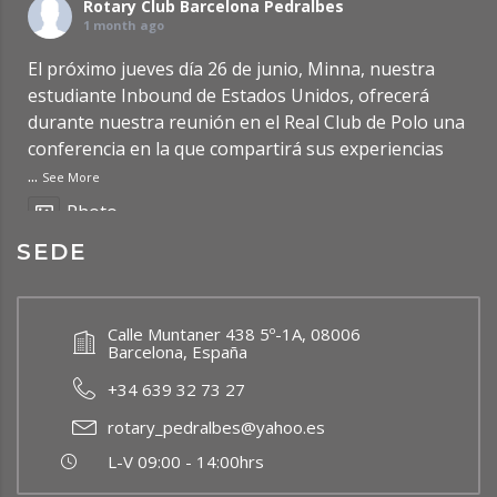
Rotary Club Barcelona Pedralbes
1 month ago
El próximo jueves día 26 de junio, Minna, nuestra
estudiante Inbound de Estados Unidos, ofrecerá
durante nuestra reunión en el Real Club de Polo una
conferencia en la que compartirá sus experiencias
...
See More
Photo
SEDE
Ver en Facebook
·
Compartir
Rotary Club Barcelona Pedralbes
Calle Muntaner 438 5º-1A, 08006
2 months ago
Barcelona, España
Updated Post: Premio de Investigación de
+34 639 32 73 27
Bachillerato RCBP 2026
https://rcbp.org/?p=7950
rotary_pedralbes@yahoo.es
Photo
L-V 09:00 - 14:00hrs
Ver en Facebook
·
Compartir