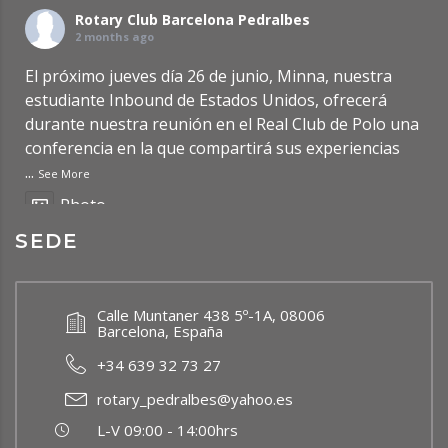
Rotary Club Barcelona Pedralbes
2 months ago
El próximo jueves día 26 de junio, Minna, nuestra
estudiante Inbound de Estados Unidos, ofrecerá
durante nuestra reunión en el Real Club de Polo una
conferencia en la que compartirá sus experiencias
...
See More
Photo
SEDE
Ver en Facebook
·
Compartir
Rotary Club Barcelona Pedralbes
Calle Muntaner 438 5º-1A, 08006
2 months ago
Barcelona, España
Updated Post: Premio de Investigación de
+34 639 32 73 27
Bachillerato RCBP 2026
https://rcbp.org/?p=7950
rotary_pedralbes@yahoo.es
Photo
L-V 09:00 - 14:00hrs
Ver en Facebook
·
Compartir