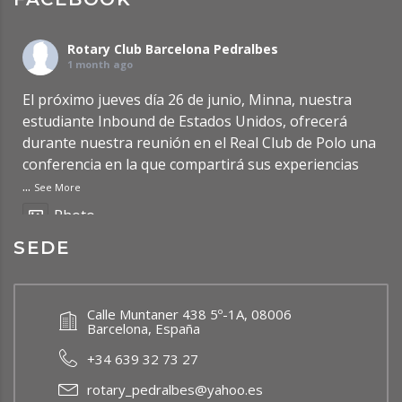
Rotary Club Barcelona Pedralbes
1 month ago
El próximo jueves día 26 de junio, Minna, nuestra
estudiante Inbound de Estados Unidos, ofrecerá
durante nuestra reunión en el Real Club de Polo una
conferencia en la que compartirá sus experiencias
...
See More
Photo
SEDE
Ver en Facebook
·
Compartir
Rotary Club Barcelona Pedralbes
Calle Muntaner 438 5º-1A, 08006
2 months ago
Barcelona, España
Updated Post: Premio de Investigación de
+34 639 32 73 27
Bachillerato RCBP 2026
https://rcbp.org/?p=7950
rotary_pedralbes@yahoo.es
Photo