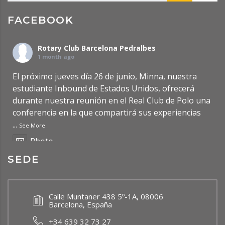
FACEBOOK
Rotary Club Barcelona Pedralbes
1 month ago
El próximo jueves día 26 de junio, Minna, nuestra
estudiante Inbound de Estados Unidos, ofrecerá
durante nuestra reunión en el Real Club de Polo una
conferencia en la que compartirá sus experiencias
...
See More
Photo
SEDE
Ver en Facebook
·
Compartir
Rotary Club Barcelona Pedralbes
Calle Muntaner 438 5º-1A, 08006
2 months ago
Barcelona, España
Updated Post: Premio de Investigación de
+34 639 32 73 27