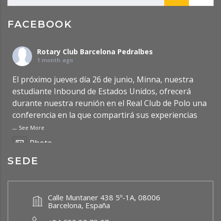
FACEBOOK
Rotary Club Barcelona Pedralbes
1 month ago
El próximo jueves día 26 de junio, Minna, nuestra
estudiante Inbound de Estados Unidos, ofrecerá
durante nuestra reunión en el Real Club de Polo una
conferencia en la que compartirá sus experiencias
...
See More
Photo
SEDE
Ver en Facebook
·
Compartir
Rotary Club Barcelona Pedralbes
Calle Muntaner 438 5º-1A, 08006
2 months ago
Barcelona, España
Updated Post: Premio de Investigación de