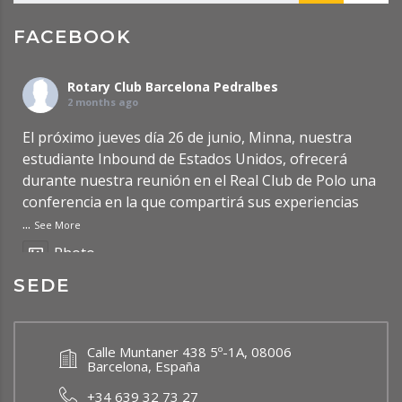
FACEBOOK
Rotary Club Barcelona Pedralbes
2 months ago
El próximo jueves día 26 de junio, Minna, nuestra
estudiante Inbound de Estados Unidos, ofrecerá
durante nuestra reunión en el Real Club de Polo una
conferencia en la que compartirá sus experiencias
...
See More
Photo
SEDE
Ver en Facebook
·
Compartir
Rotary Club Barcelona Pedralbes
Calle Muntaner 438 5º-1A, 08006
2 months ago
Barcelona, España
Updated Post: Premio de Investigación de
+34 639 32 73 27