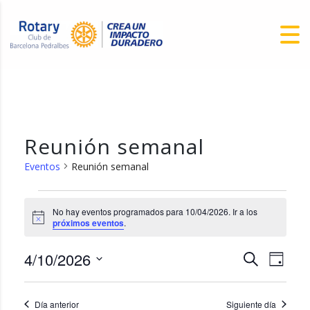
Reunión semanal
Eventos
Reunión semanal
Eventos for 10/04/2026
No hay eventos programados para 10/04/2026. Ir a los
Aviso
próximos eventos
.
Nav
4/10/2026
Navega
Buscar
Día
de
de
Seleccionar
vist
fecha.
búsqu
de
Día anterior
Siguiente día