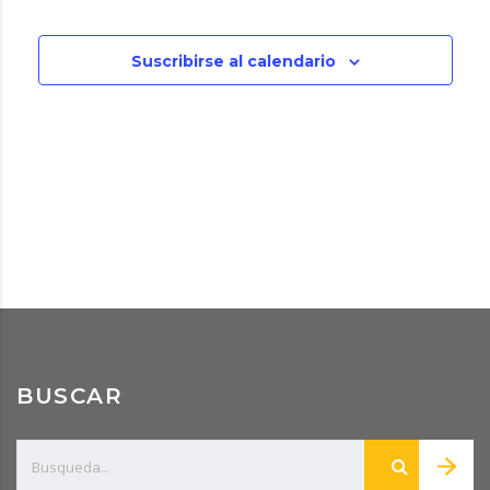
Even
y
vistas
Suscribirse al calendario
de
Evento
BUSCAR