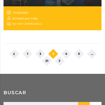
ITALIA
10/04/2024
Enviado por: rcbp
NO HAY COMENTARIOS
1
2
3
4
5
…
21
BUSCAR