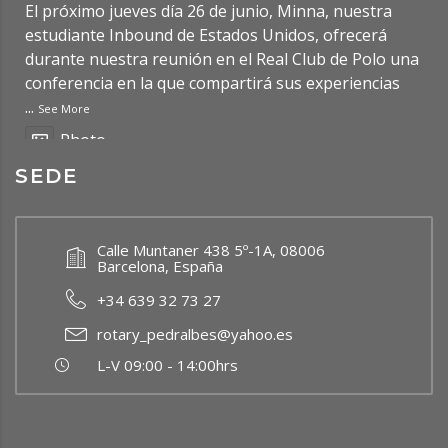
El próximo jueves día 26 de junio, Minna, nuestra
estudiante Inbound de Estados Unidos, ofrecerá
durante nuestra reunión en el Real Club de Polo una
conferencia en la que compartirá sus experiencias
...
See More
Photo
SEDE
Ver en Facebook
·
Compartir
Rotary Club Barcelona Pedralbes
Calle Muntaner 438 5º-1A, 08006
2 months ago
Barcelona, España
Updated Post: Premio de Investigación de
+34 639 32 73 27
Bachillerato RCBP 2026
https://rcbp.org/?p=7950
rotary_pedralbes@yahoo.es
Photo
L-V 09:00 - 14:00hrs
Ver en Facebook
·
Compartir
Rotary Club Barcelona Pedralbes